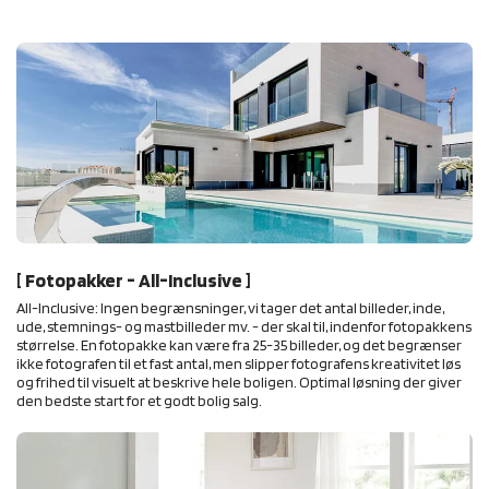
[ Fotopakker - All-Inclusive ]
All-Inclusive: Ingen begrænsninger, vi tager det antal billeder, inde,
ude, stemnings- og mastbilleder mv. - der skal til, indenfor fotopakkens
størrelse. En fotopakke kan være fra 25-35 billeder, og det begrænser
ikke fotografen til et fast antal, men slipper fotografens kreativitet løs
og frihed til visuelt at beskrive hele boligen. Optimal løsning der giver
den bedste start for et godt bolig salg.