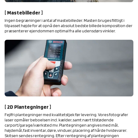
[ Mastebilleder ]
Ingen begræninger i antal af mastebilleder. Masten bruges flittigt i
tilpasset højde for at opnå den absolut bedste billede komposition der
præsenterer ejendommen optimal fra alle udensdørs vinkler.
[ 2D Plantegninger ]
Fejlfri plantegninger med kvalitetstjek før levering. Vores fotografer
laser opmåler beboelsen incl. kælder, samt nært tilstødende
carport/garage/værksted mv. Plantegningen angives med mål,
højdemål, fast inventar, døre, vinduer, placering af hårde hvidevarer.
Skitsen sendes rentegning. Efter rentegning af plantegningen